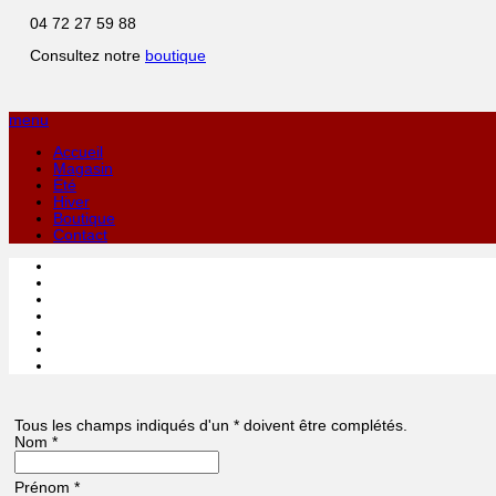
04 72 27 59 88
Consultez notre
boutique
menu
Accueil
Magasin
Été
Hiver
Boutique
Contact
Tous les champs indiqués d'un * doivent être complétés.
Nom
*
Prénom
*